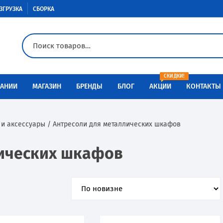
ЗГРУЗКА
СБОРКА
СКИДКИ!
АНИИ
МАГАЗИН
БРЕНДЫ
БЛОГ
АКЦИИ
КОНТАКТЫ
Доставка
Aiko
Металлическая мебель
и аксессуары
/ Антресоли для металлических шкафов
Оплата
Меткон
Медицинская мебель
лических шкафов
Разгрузка
Контур
Сейфы
Сборка
Металл-Завод
Промышленная мебель
Инструкции по сборке
ПАКС-металл
Производственная мебель