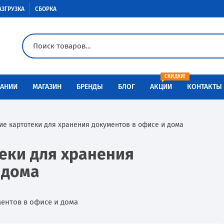
АЗГРУЗКА
СБОРКА
СКИДКИ!
АНИИ
МАГАЗИН
БРЕНДЫ
БЛОГ
АКЦИИ
КОНТАКТЫ
Доставка
Aiko
Металлическая мебель
ие картотеки для хранения документов в офисе и дома
Оплата
Меткон
Медицинская мебель
еки для хранения
Разгрузка
Контур
Сейфы
 дома
Сборка
Металл-Завод
Промышленная мебель
Инструкции по сборке
ПАКС-металл
Производственная мебель