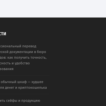
СТИ
сиональный перевод
еской документации в бюро
ов: как получить точность,
сность и удобство
зования
 обычный шкаф — худшее
для денег и криптокошелька
пить сейфы и продукцию