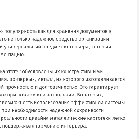
Сертификаты
Практик
Оборудование и оснащение
Промет
 популярность как для хранения документов в
Рипост
это не только надежное средство организации
ый универсальный предмет интерьера, который
Hilfe
ументацию.
Valberg
картотек обусловлены их конструктивными
я. Во-первых, металл, из которого изготавливается
й прочностью и долговечностью. Это гарантирует
же при пожаре или затоплении. Во-вторых,
т возможность использования эффективной системы
и при необходимости надежной сохранности
ерсальности дизайна металлические картотеки легко
, поддерживая гармонию интерьера.