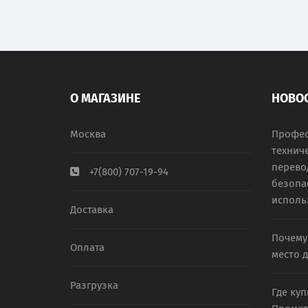
О МАГАЗИНЕ
НОВО
Москва
Профес
технич
перевод
+7(800) 707-19-94
безопа
исполь
Доставка
Почему
Оплата
место 
Разгрузка
Где ку