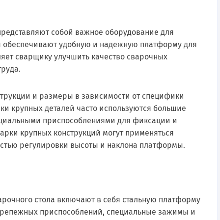
Сертификаты
Практик
Оборудование и оснащение
Промет
 представляют собой важное оборудование для
ы обеспечивают удобную и надежную платформу для
Рипост
ляет сварщику улучшить качество сварочных
труда.
Hilfe
трукции и размеры в зависимости от специфики
Valberg
ки крупных деталей часто используются большие
пециальными приспособлениями для фиксации и
арки крупных конструкций могут применяться
стью регулировки высоты и наклона платформы.
рочного стола включают в себя стальную платформу
 крепежных приспособлений, специальные зажимы и