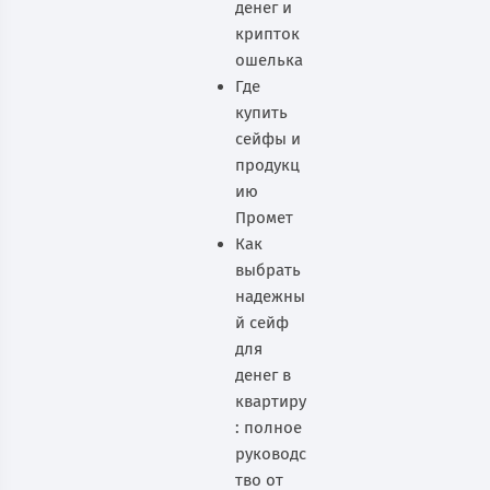
денег и
крипток
ошелька
Где
купить
сейфы и
продукц
ию
Промет
Как
выбрать
надежны
й сейф
для
денег в
квартиру
: полное
руководс
тво от