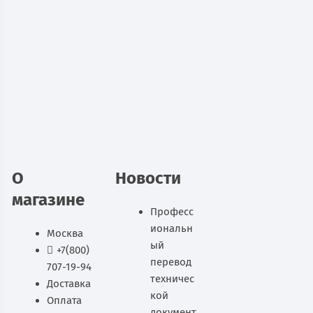
Автоматическая камера хранения
Valberg NLS-20
143 630
руб.
В наличии
В корзину
О
Новости
магазине
Професс
иональн
Москва
ый
+7(800)
перевод
707-19-94
техничес
Доставка
кой
Оплата
документ