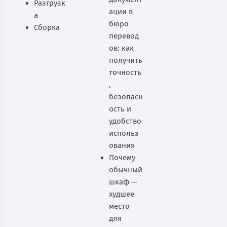
Разгрузк
ации в
а
бюро
Сборка
перевод
ов: как
получить
точность
,
безопасн
ость и
удобство
использ
ования
Почему
обычный
шкаф —
худшее
место
для