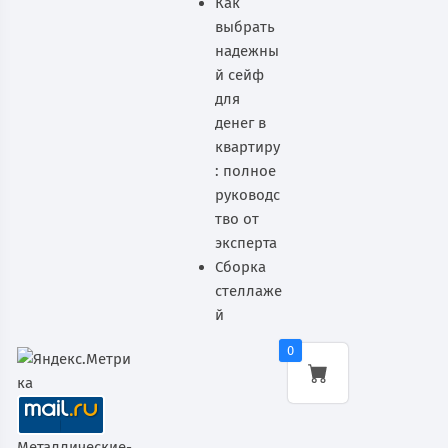
Как
выбрать
надежны
й сейф
для
денег в
квартиру
: полное
руководс
тво от
эксперта
Сборка
стеллаже
й
0
Металлические-