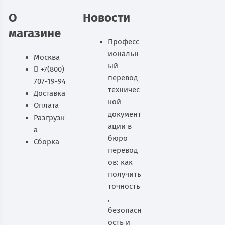
О
Новости
магазине
Професс
иональн
Москва
ый
+7(800)
перевод
707-19-94
техничес
Доставка
кой
Оплата
документ
Разгрузк
ации в
а
бюро
Сборка
перевод
ов: как
получить
точность
,
безопасн
ость и