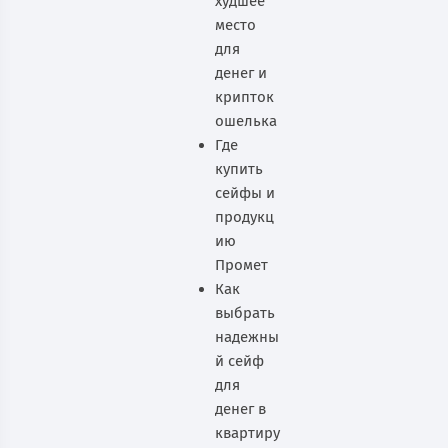
худшее
место
для
денег и
крипток
ошелька
Где
купить
сейфы и
продукц
ию
Промет
Как
выбрать
надежны
й сейф
для
денег в
квартиру