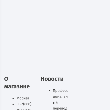
Архивный медицинский шкаф
Практик МД АМ 1845/4
11 550
руб.
В наличии
В корзину
О
Новости
магазине
Професс
иональн
Москва
ый
+7(800)
перевод
707-19-94