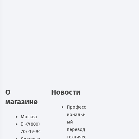
Архивный медицинский шкаф
Практик МД АМ 1845
10 552
руб.
В наличии
В корзину
О
Новости
магазине
Професс
иональн
Москва
ый
+7(800)
перевод
707-19-94
техничес
Доставка