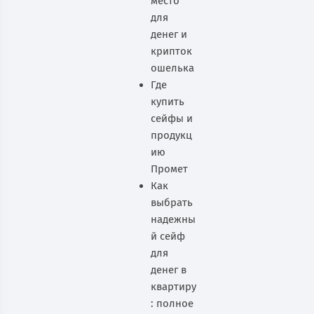
место
для
денег и
крипток
ошелька
Где
купить
сейфы и
продукц
ию
Промет
Как
выбрать
надежны
й сейф
для
денег в
квартиру
: полное