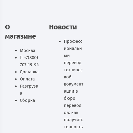
В корзину
О
Новости
магазине
Професс
иональн
Москва
ый
+7(800)
перевод
707-19-94
техничес
Доставка
кой
Оплата
документ
Разгрузк
ации в
а
бюро
Сборка
перевод
ов: как
получить
точность