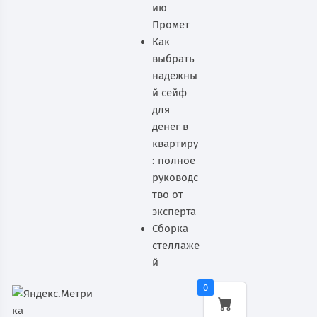
ию
Промет
Как
выбрать
надежны
й сейф
для
денег в
квартиру
: полное
руководс
тво от
эксперта
Сборка
стеллаже
й
0