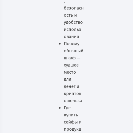
,
безопасн
ость и
удобство
использ
ования
Почему
обычный
шкаф —
худшее
место
для
денег и
крипток
ошелька
Где
купить
сейфы и
продукц