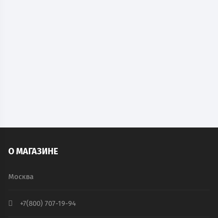
Металлический бухгалтерский шкаф КБС-033
18 719
руб.
В наличии
В КОРЗИНУ
О МАГАЗИНЕ
Москва
+7(800) 707-19-94