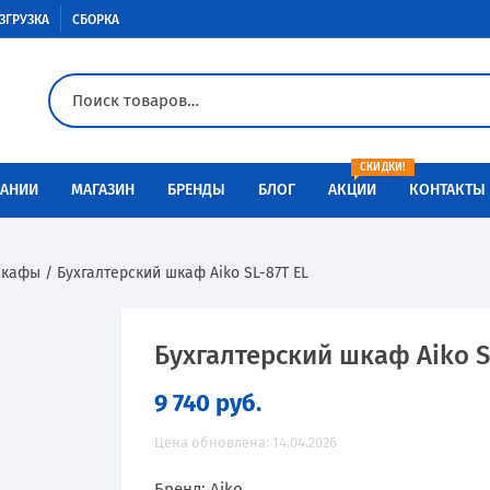
ЗГРУЗКА
СБОРКА
СКИДКИ!
АНИИ
МАГАЗИН
БРЕНДЫ
БЛОГ
АКЦИИ
КОНТАКТЫ
Доставка
Aiko
Металлическая мебель
шкафы
/ Бухгалтерский шкаф Aiko SL-87Т EL
Оплата
Меткон
Медицинская мебель
Разгрузка
Контур
Сейфы
Бухгалтерский шкаф Aiko S
9 740
руб.
Сборка
Металл-Завод
Промышленная мебель
Цена обновлена: 14.04.2026
Инструкции по сборке
ПАКС-металл
Производственная мебель
Бренд: Aiko