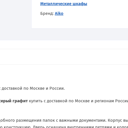
Металлические шкафы
Бренд:
Aiko
 доставкой по Москве и России.
-серый графит
купить с доставкой по Москве и регионам Росси
удобного размещения папок с важными документами. Корпус вы
ю конструкцию. Дверь оснащена внутренними петлями и кодо