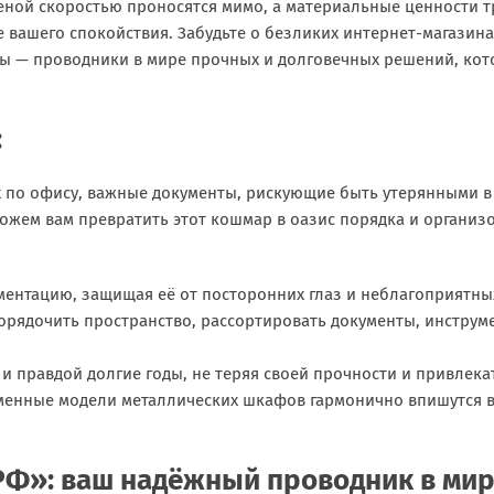
еной скоростью проносятся мимо, а материальные ценности 
 вашего спокойствия. Забудьте о безликих интернет-магазин
Мы — проводники в мире прочных и долговечных решений, кот
:
ых по офису, важные документы, рискующие быть утерянными 
жем вам превратить этот кошмар в оазис порядка и организо
ментацию, защищая её от посторонних глаз и неблагоприятны
орядочить пространство, рассортировать документы, инструм
и правдой долгие годы, не теряя своей прочности и привлека
менные модели металлических шкафов гармонично впишутся в
Ф»: ваш надёжный проводник в мир