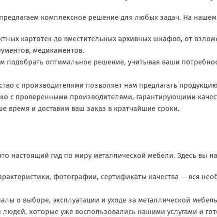
предлагаем комплексное решение для любых задач. На нашем 
ктных картотек до вместительных архивных шкафов, от взло
рументов, медикаментов.
м подобрать оптимальное решение, учитывая ваши потребнос
ство с производителями позволяет нам предлагать продукци
ько с проверенными производителями, гарантирующими качест
е время и доставим ваш заказ в кратчайшие сроки.
 это настоящий гид по миру металлической мебели. Здесь вы на
арактеристики, фотографии, сертификаты качества — вся не
алы о выборе, эксплуатации и уходе за металлической мебел
 людей, которые уже воспользовались нашими услугами и го