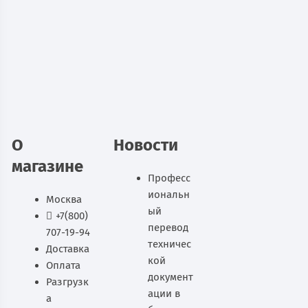
нержавеющей стали
20 400
руб.
В наличии
В корзину
О
Новости
магазине
Професс
иональн
Москва
ый
+7(800)
перевод
707-19-94
техничес
Доставка
кой
Оплата
документ
Разгрузк
ации в
а