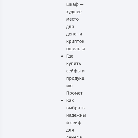
шкаф —
худшее
место
для
денег и
крипток
ошелька
Где
купить
сейфы и
продукц
ию
Промет
Как
выбрать
надежны
й сейф
для
денег в