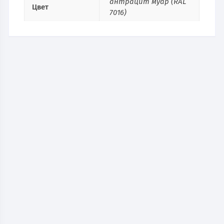
антрацит муар (RAL
Цвет
7016)
Картотека AFC-03LC
18 312
руб.
В наличии
В КОРЗИНУ