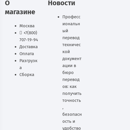
О
Новости
магазине
Професс
иональн
Москва
ый
+7(800)
перевод
707-19-94
техничес
Доставка
кой
Оплата
документ
Разгрузк
ации в
а
бюро
Сборка
перевод
ов: как
получить
точность
,
безопасн
ость и
удобство