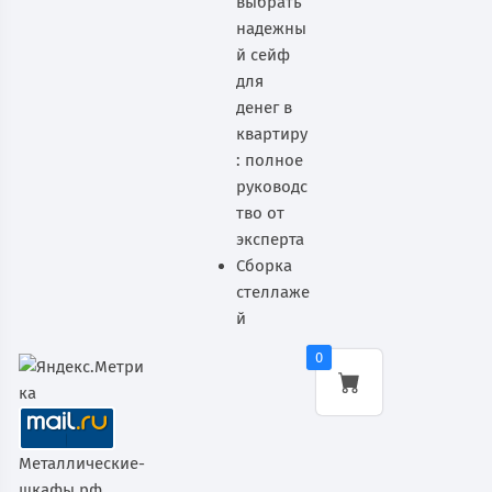
выбрать
надежны
й сейф
для
денег в
квартиру
: полное
руководс
тво от
эксперта
Сборка
стеллаже
й
0
Металлические-
шкафы.рф