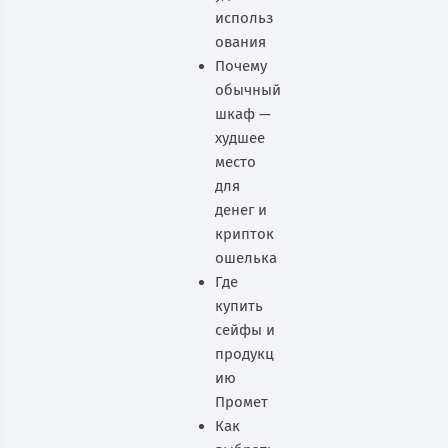
использ
ования
Почему
обычный
шкаф —
худшее
место
для
денег и
крипток
ошелька
Где
купить
сейфы и
продукц
ию
Промет
Как