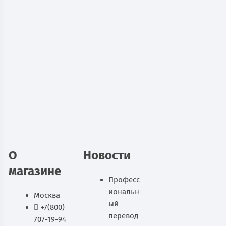
Картотека Практик А-42 Антрацит
11 112
руб.
В наличии
В корзину
О
Новости
магазине
Професс
иональн
Москва
ый
+7(800)
перевод
707-19-94