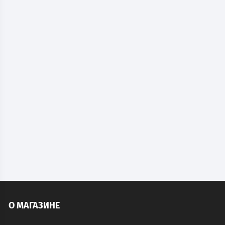
Ключница Key-195EL
16 584
руб.
В наличии
В КОРЗИНУ
О МАГАЗИНЕ