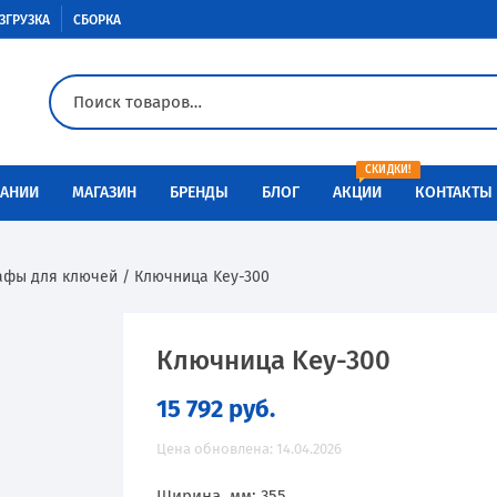
ЗГРУЗКА
СБОРКА
СКИДКИ!
АНИИ
МАГАЗИН
БРЕНДЫ
БЛОГ
АКЦИИ
КОНТАКТЫ
Доставка
Aiko
Металлическая мебель
фы для ключей
/ Ключница Key-300
Оплата
Меткон
Медицинская мебель
Разгрузка
Контур
Сейфы
Ключница Key-300
15 792
руб.
Сборка
Металл-Завод
Промышленная мебель
Цена обновлена: 14.04.2026
Инструкции по сборке
ПАКС-металл
Производственная мебель
Ширина, мм: 355