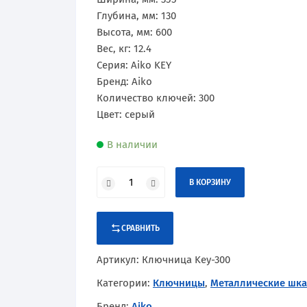
Сертификаты
Практик
Оборудование и оснащение
Глубина, мм: 130
Высота, мм: 600
Промет
Вес, кг: 12.4
Серия: Aiko KEY
Рипост
Бренд: Aiko
Количество ключей: 300
Hilfe
Цвет: серый
Valberg
В наличии
В КОРЗИНУ
СРАВНИТЬ
Артикул:
Ключница Key-300
Категории:
Ключницы
,
Металлические шк
Бренд:
Aiko