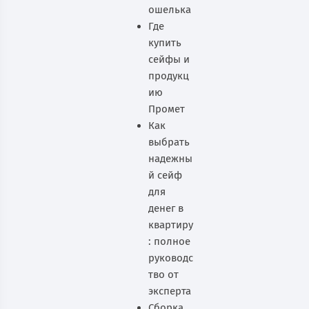
ошелька
Где
купить
сейфы и
продукц
ию
Промет
Как
выбрать
надежны
й сейф
для
денег в
квартиру
: полное
руководс
тво от
эксперта
Сборка