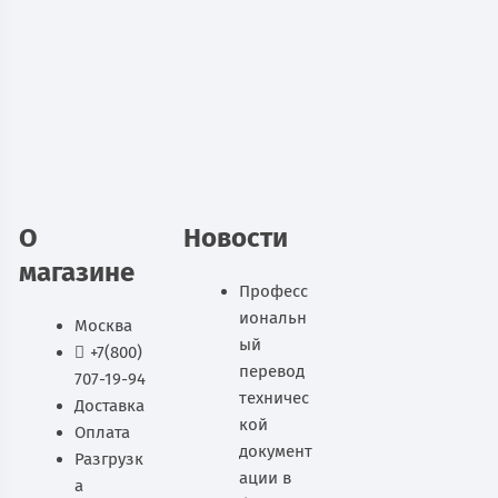
(KM-11)
100 782
руб.
В наличии
В корзину
О
Новости
магазине
Професс
иональн
Москва
ый
+7(800)
перевод
707-19-94
техничес
Доставка
кой
Оплата
документ
Разгрузк
ации в
а