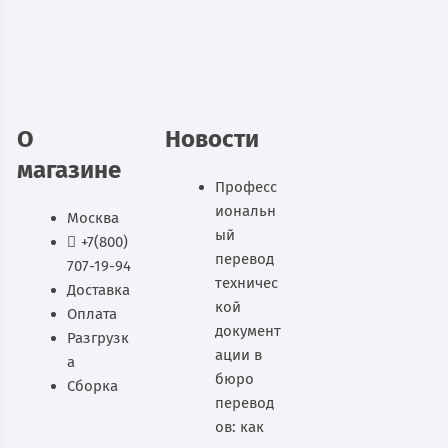
34 238
руб.
В наличии
В корзину
О
Новости
магазине
Професс
иональн
Москва
ый
+7(800)
перевод
707-19-94
техничес
Доставка
кой
Оплата
документ
Разгрузк
ации в
а
бюро
Сборка
перевод
ов: как