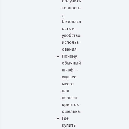
получить
точность
,
безопасн
ость и
удобство
использ
ования
Почему
обычный
шкаф —
худшее
место
для
денег и
крипток
ошелька
Где
купить