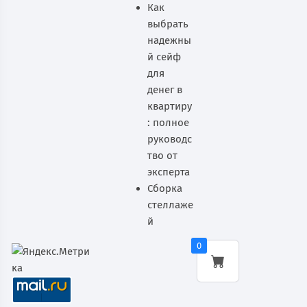
Как
выбрать
надежны
й сейф
для
денег в
квартиру
: полное
руководс
тво от
эксперта
Сборка
стеллаже
й
0