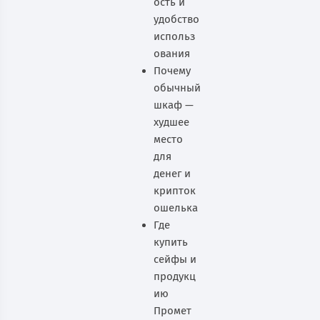
ость и
удобство
использ
ования
Почему
обычный
шкаф —
худшее
место
для
денег и
крипток
ошелька
Где
купить
сейфы и
продукц
ию
Промет