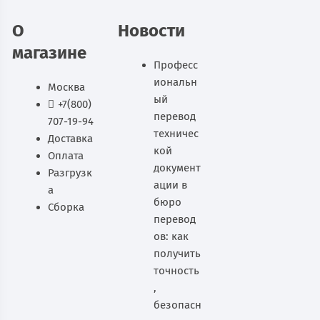
В корзину
О
Новости
магазине
Професс
иональн
Москва
ый
+7(800)
перевод
707-19-94
техничес
Доставка
кой
Оплата
документ
Разгрузк
ации в
а
бюро
Сборка
перевод
ов: как
получить
точность
,
безопасн