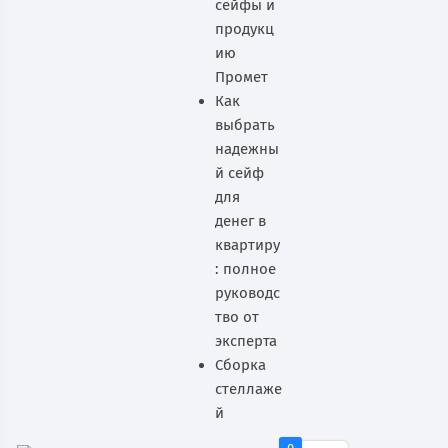
сейфы и
продукц
ию
Промет
Как
выбрать
надежны
й сейф
для
денег в
квартиру
: полное
руководс
тво от
эксперта
Сборка
стеллаже
й