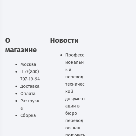
В наличии
В корзину
О
Новости
магазине
Професс
иональн
Москва
ый
+7(800)
перевод
707-19-94
техничес
Доставка
кой
Оплата
документ
Разгрузк
ации в
а
бюро
Сборка
перевод
ов: как
получить