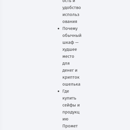
ость и
удобство
использ
ования
Почему
обычный
шкаф —
худшее
место
для
денег и
крипток
ошелька
Где
купить
сейфы и
продукц
ию
Промет