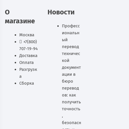
В корзину
О
Новости
магазине
Професс
иональн
Москва
ый
+7(800)
перевод
707-19-94
техничес
Доставка
кой
Оплата
документ
Разгрузк
ации в
а
бюро
Сборка
перевод
ов: как
получить
точность
,
безопасн