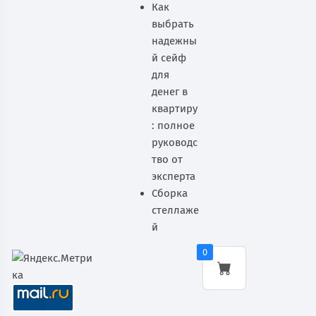
Как
выбрать
надежны
й сейф
для
денег в
квартиру
: полное
руководс
тво от
эксперта
Сборка
стеллаже
й
0