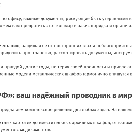
:
ых по офису, важные документы, рискующие быть утерянными 
жем вам превратить этот кошмар в оазис порядка и организо
ментацию, защищая её от посторонних глаз и неблагоприятны
орядочить пространство, рассортировать документы, инструм
и правдой долгие годы, не теряя своей прочности и привлека
менные модели металлических шкафов гармонично впишутся в
Ф»: ваш надёжный проводник в мир
предлагаем комплексное решение для любых задач. На нашем 
ктных картотек до вместительных архивных шкафов, от взло
рументов, медикаментов.