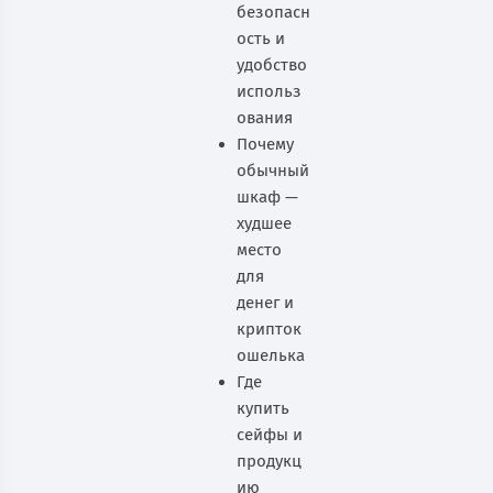
безопасн
ость и
удобство
использ
ования
Почему
обычный
шкаф —
худшее
место
для
денег и
крипток
ошелька
Где
купить
сейфы и
продукц
ию