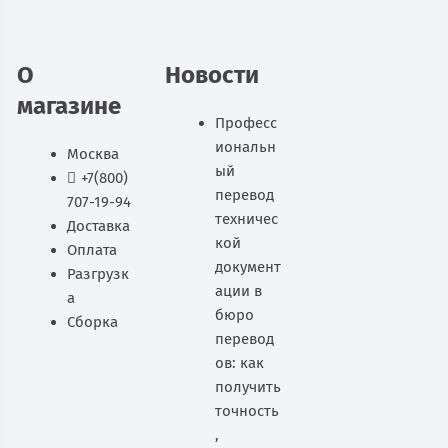
В корзину
О
Новости
магазине
Професс
иональн
Москва
ый
+7(800)
перевод
707-19-94
техничес
Доставка
кой
Оплата
документ
Разгрузк
ации в
а
бюро
Сборка
перевод
ов: как
получить
точность
,