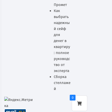
Промет
Как
выбрать
надежны
й сейф
для
денег в
квартиру
: полное
руководс
тво от
эксперта
Сборка
стеллаже
й
0