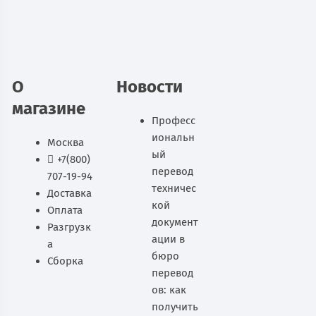
В наличии
В корзину
О
Новости
магазине
Професс
иональн
Москва
ый
+7(800)
перевод
707-19-94
техничес
Доставка
кой
Оплата
документ
Разгрузк
ации в
а
бюро
Сборка
перевод
ов: как
получить