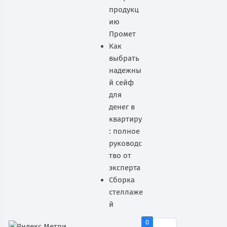
продукц
ию
Промет
Как
выбрать
надежны
й сейф
для
денег в
квартиру
: полное
руководс
тво от
эксперта
Сборка
стеллаже
й
0