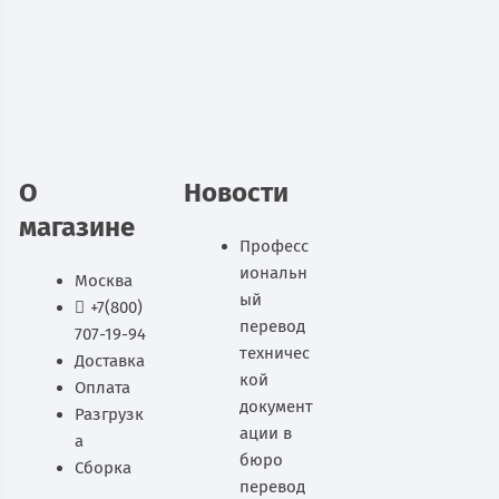
14 310
руб.
В наличии
В корзину
О
Новости
магазине
Професс
иональн
Москва
ый
+7(800)
перевод
707-19-94
техничес
Доставка
кой
Оплата
документ
Разгрузк
ации в
а
бюро
Сборка
перевод