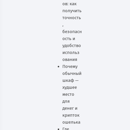
ов: как
получить
точность
,
безопасн
ость и
удобство
использ
ования
Почему
обычный
шкаф —
худшее
место
для
денег и
крипток
ошелька
Где