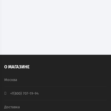
Металлический шкаф для документов ШАМ-24.О
12 510
руб.
В наличии
В КОРЗИНУ
О МАГАЗИНЕ
Москва
+7(800) 707-19-94
Доставка