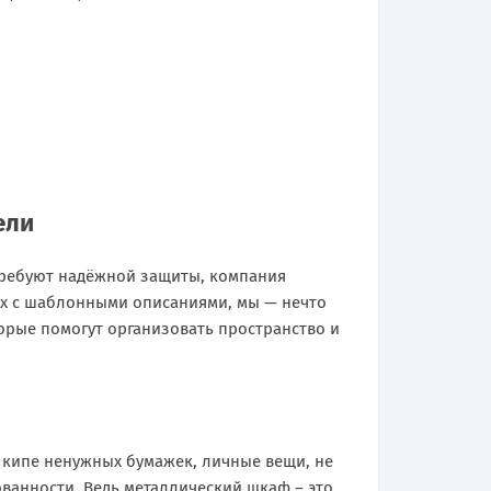
ели
требуют надёжной защиты, компания
ах с шаблонными описаниями, мы — нечто
орые помогут организовать пространство и
в кипе ненужных бумажек, личные вещи, не
ванности. Ведь металлический шкаф – это