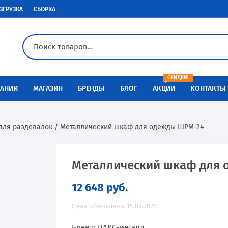
ЗГРУЗКА
СБОРКА
СКИДКИ!
АНИИ
МАГАЗИН
БРЕНДЫ
БЛОГ
АКЦИИ
КОНТАКТЫ
Доставка
Aiko
Металлическая мебель
для раздевалок
/ Металлический шкаф для одежды ШРМ-24
Оплата
Меткон
Медицинская мебель
Разгрузка
Контур
Сейфы
Металлический шкаф для 
12 648
руб.
Сборка
Металл-Завод
Промышленная мебель
Цена обновлена: 15.04.2026
Инструкции по сборке
ПАКС-металл
Производственная мебель
Бренд: ПАКС-металл