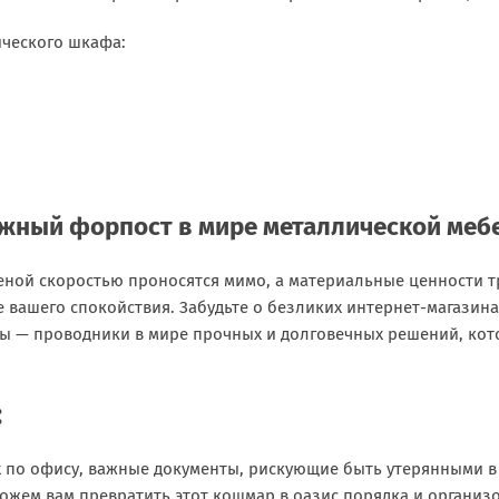
ческого шкафа:
ёжный форпост в мире металлической меб
еной скоростью проносятся мимо, а материальные ценности 
 вашего спокойствия. Забудьте о безликих интернет-магазин
Мы — проводники в мире прочных и долговечных решений, кот
:
ых по офису, важные документы, рискующие быть утерянными 
жем вам превратить этот кошмар в оазис порядка и организо