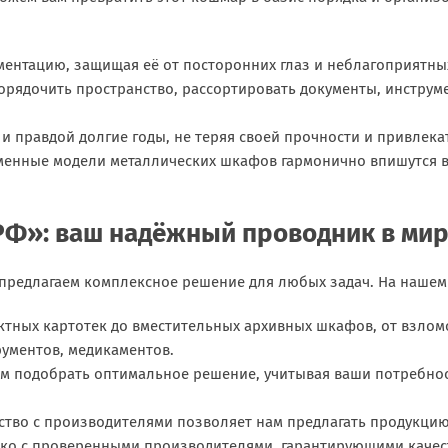
ментацию, защищая её от посторонних глаз и неблагоприятны
орядочить пространство, рассортировать документы, инструм
и правдой долгие годы, не теряя своей прочности и привлека
менные модели металлических шкафов гармонично впишутся в
Ф»: ваш надёжный проводник в мир
предлагаем комплексное решение для любых задач. На нашем 
ктных картотек до вместительных архивных шкафов, от взло
рументов, медикаментов.
м подобрать оптимальное решение, учитывая ваши потребнос
ство с производителями позволяет нам предлагать продукци
ько с проверенными производителями, гарантирующими качест