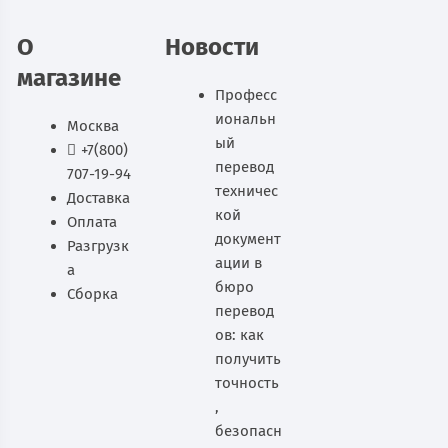
В корзину
О
Новости
магазине
Професс
иональн
Москва
ый
+7(800)
перевод
707-19-94
техничес
Доставка
кой
Оплата
документ
Разгрузк
ации в
а
бюро
Сборка
перевод
ов: как
получить
точность
,
безопасн