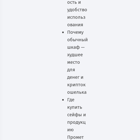
ость и
удобство
использ
ования
Почему
обычный
шкаф —
худшее
место
для
денег и
крипток
ошелька
Где
купить
сейфы и
продукц
ию
Промет