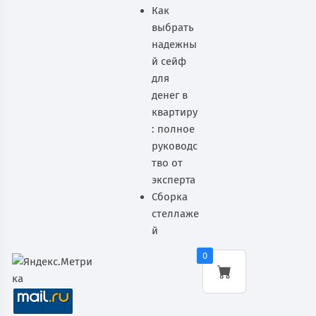
Как
выбрать
надежны
й сейф
для
денег в
квартиру
: полное
руководс
тво от
эксперта
Сборка
стеллаже
й
0