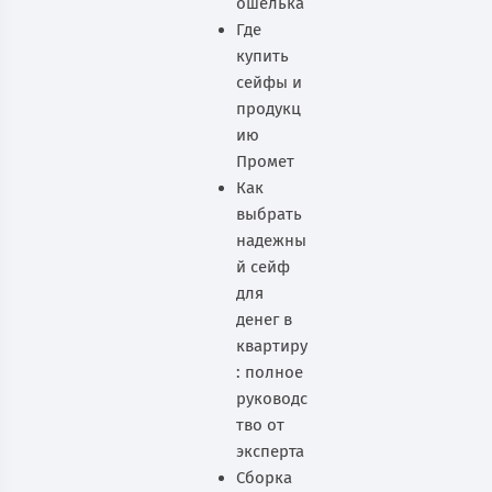
ошелька
Где
купить
сейфы и
продукц
ию
Промет
Как
выбрать
надежны
й сейф
для
денег в
квартиру
: полное
руководс
тво от
эксперта
Сборка