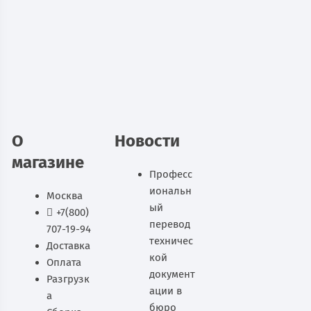
хозинвентаря ШМУ 22-530
12 111
руб.
В наличии
В корзину
О
Новости
магазине
Професс
иональн
Москва
ый
+7(800)
перевод
707-19-94
техничес
Доставка
кой
Оплата
документ
Разгрузк
ации в
а
бюро