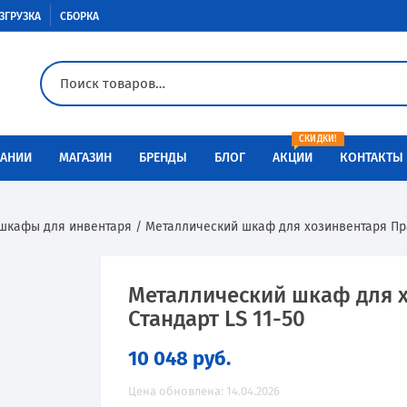
ЗГРУЗКА
СБОРКА
СКИДКИ!
АНИИ
МАГАЗИН
БРЕНДЫ
БЛОГ
АКЦИИ
КОНТАКТЫ
Доставка
Aiko
Металлическая мебель
шкафы для инвентаря
/ Металлический шкаф для хозинвентаря Пра
Оплата
Меткон
Медицинская мебель
Разгрузка
Контур
Сейфы
Металлический шкаф для 
Стандарт LS 11-50
Сборка
Металл-Завод
Промышленная мебель
10 048
руб.
Инструкции по сборке
ПАКС-металл
Производственная мебель
Цена обновлена: 14.04.2026