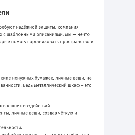
ели
требуют надёжной защиты, компания
ах с шаблонными описаниями, мы — нечто
орые помогут организовать пространство и
в кипе ненужных бумажек, личные вещи, не
ванности. Ведь металлический шкаф – это
х внешних воздействий.
енты, личные вещи, создав чёткую и
тельности.
 любой интерьер — от строгого офиса до