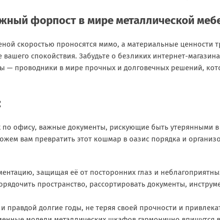
ёжный форпост в мире металлической меб
еной скоростью проносятся мимо, а материальные ценности 
 вашего спокойствия. Забудьте о безликих интернет-магазин
Мы — проводники в мире прочных и долговечных решений, кот
:
ых по офису, важные документы, рискующие быть утерянными 
жем вам превратить этот кошмар в оазис порядка и организо
ментацию, защищая её от посторонних глаз и неблагоприятны
орядочить пространство, рассортировать документы, инструм
и правдой долгие годы, не теряя своей прочности и привлека
менные модели металлических шкафов гармонично впишутся в