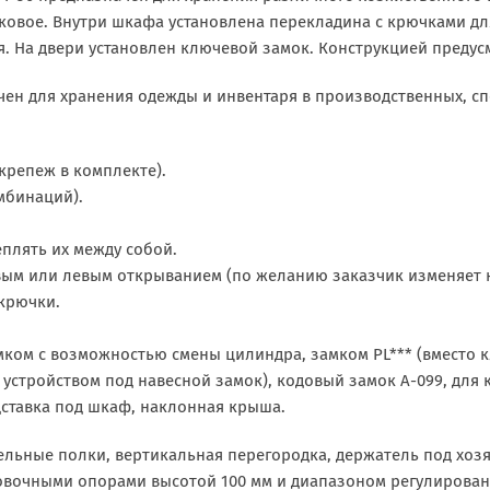
ковое. Внутри шкафа установлена перекладина с крючками дл
я. На двери установлен ключевой замок. Конструкцией преду
ачен для хранения одежды и инвентаря в производственных, сп
крепеж в комплекте).
мбинаций).
плять их между собой.
вым или левым открыванием (по желанию заказчик изменяет 
 крючки.
мком с возможностью смены цилиндра, замком PL*** (вместо 
с устройством под навесной замок), кодовый замок А-099, для
дставка под шкаф, наклонная крыша.
льные полки, вертикальная перегородка, держатель под хозя
вочными опорами высотой 100 мм и диапазоном регулировани