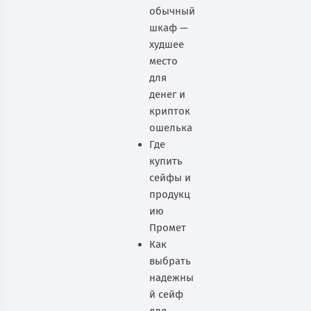
обычный
шкаф —
худшее
место
для
денег и
крипток
ошелька
Где
купить
сейфы и
продукц
ию
Промет
Как
выбрать
надежны
й сейф
для