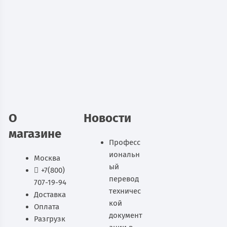
Металлический шкаф для
документов ШАМ-24.О
12 510
руб.
В наличии
В корзину
О
Новости
магазине
Професс
иональн
Москва
ый
+7(800)
перевод
707-19-94
техничес
Доставка
кой
Оплата
документ
Разгрузк