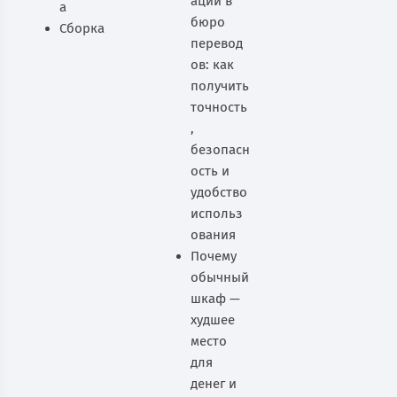
ации в
а
бюро
Сборка
перевод
ов: как
получить
точность
,
безопасн
ость и
удобство
использ
ования
Почему
обычный
шкаф —
худшее
место
для
денег и