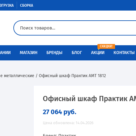
ЗГРУЗКА
СБОРКА
СКИДКИ!
АНИИ
МАГАЗИН
БРЕНДЫ
БЛОГ
АКЦИИ
КОНТАКТЫ
Доставка
Aiko
Металлическая мебель
е металлические
/ Офисный шкаф Практик AMT 1812
Оплата
Меткон
Медицинская мебель
Разгрузка
Контур
Сейфы
Офисный шкаф Практик AM
27 064
руб.
Сборка
Металл-Завод
Промышленная мебель
Цена обновлена: 14.04.2026
Инструкции по сборке
ПАКС-металл
Производственная мебель
Бренд: Практик