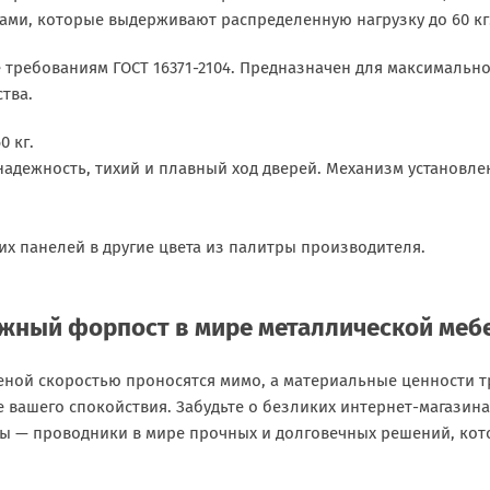
ми, которые выдерживают распределенную нагрузку до 60 кг
требованиям ГОСТ 16371-2104. Предназначен для максимальн
тва.
0 кг.
адежность, тихий и плавный ход дверей. Механизм установлен
.
х панелей в другие цвета из палитры производителя.
ёжный форпост в мире металлической меб
еной скоростью проносятся мимо, а материальные ценности 
 вашего спокойствия. Забудьте о безликих интернет-магазин
Мы — проводники в мире прочных и долговечных решений, кот