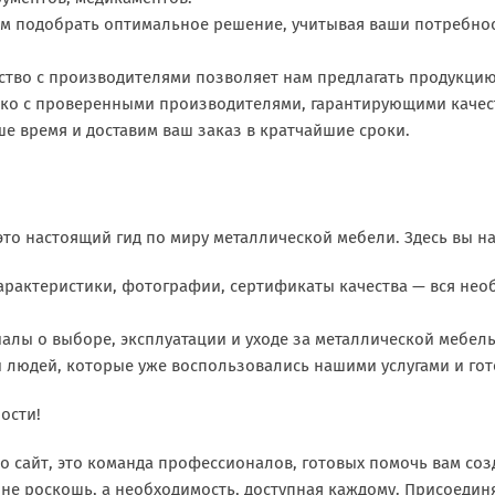
м подобрать оптимальное решение, учитывая ваши потребнос
ство с производителями позволяет нам предлагать продукци
ько с проверенными производителями, гарантирующими качест
е время и доставим ваш заказ в кратчайшие сроки.
 это настоящий гид по миру металлической мебели. Здесь вы на
арактеристики, фотографии, сертификаты качества — вся не
алы о выборе, эксплуатации и уходе за металлической мебел
 людей, которые уже воспользовались нашими услугами и го
ости!
о сайт, это команда профессионалов, готовых помочь вам со
 не роскошь, а необходимость, доступная каждому. Присоединя