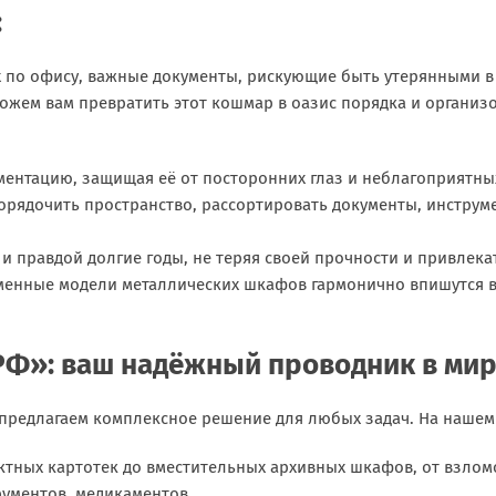
:
ых по офису, важные документы, рискующие быть утерянными 
жем вам превратить этот кошмар в оазис порядка и организо
ментацию, защищая её от посторонних глаз и неблагоприятны
орядочить пространство, рассортировать документы, инструм
и правдой долгие годы, не теряя своей прочности и привлека
менные модели металлических шкафов гармонично впишутся в
Ф»: ваш надёжный проводник в мир
предлагаем комплексное решение для любых задач. На нашем 
ктных картотек до вместительных архивных шкафов, от взло
рументов, медикаментов.