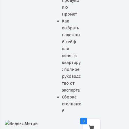
продукц
ию
Промет
Как
выбрать
надежны
й сейф
для
денег в
квартиру
: полное
руководс
тво от
эксперта
Сборка
стеллаже
й
0