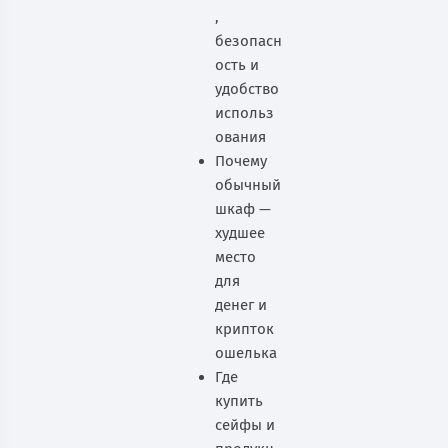
,
безопасн
ость и
удобство
использ
ования
Почему
обычный
шкаф —
худшее
место
для
денег и
крипток
ошелька
Где
купить
сейфы и