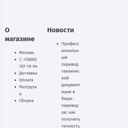
В наличии
В корзину
О
Новости
магазине
Професс
иональн
Москва
ый
+7(800)
перевод
707-19-94
техничес
Доставка
кой
Оплата
документ
Разгрузк
ации в
а
бюро
Сборка
перевод
ов: как
получить
точность