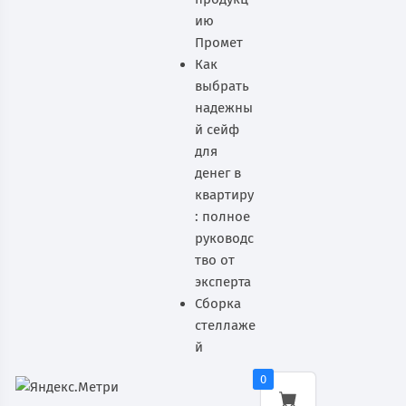
ию
Промет
Как
выбрать
надежны
й сейф
для
денег в
квартиру
: полное
руководс
тво от
эксперта
Сборка
стеллаже
й
0