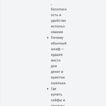
,
безопасн
ость и
удобство
использ
ования
Почему
обычный
шкаф —
худшее
место
для
денег и
крипток
ошелька
Где
купить
сейфы и
продукц