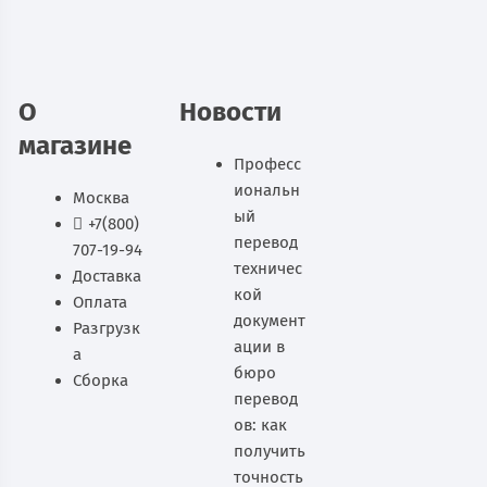
В наличии
В корзину
О
Новости
магазине
Професс
иональн
Москва
ый
+7(800)
перевод
707-19-94
техничес
Доставка
кой
Оплата
документ
Разгрузк
ации в
а
бюро
Сборка
перевод
ов: как
получить
точность