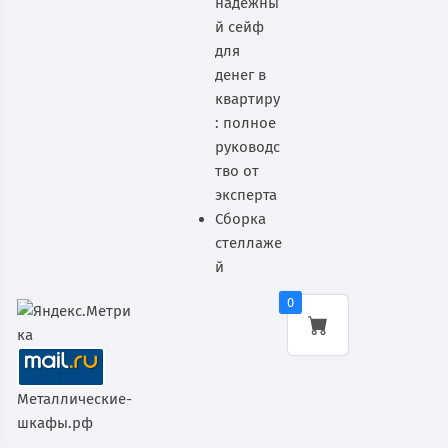
надежны
й сейф
для
денег в
квартиру
: полное
руководс
тво от
эксперта
Сборка
стеллаже
й
0
Металлические-
шкафы.рф