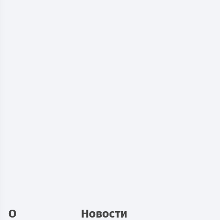
Дополнительная полка ШАМ-11/600
цвет светло-серый
540
руб.
В наличии
В корзину
О
Новости