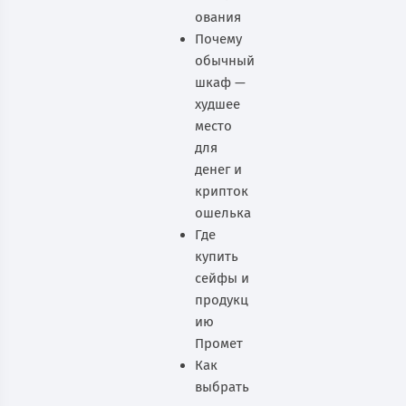
ования
Почему
обычный
шкаф —
худшее
место
для
денег и
крипток
ошелька
Где
купить
сейфы и
продукц
ию
Промет
Как
выбрать