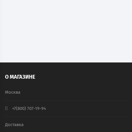
Подставка для шкафа ML-21-80 цвет серый
2 112
руб.
В наличии
В КОРЗИНУ
О МАГАЗИНЕ
Москва
+7(800) 707-19-94
Доставка