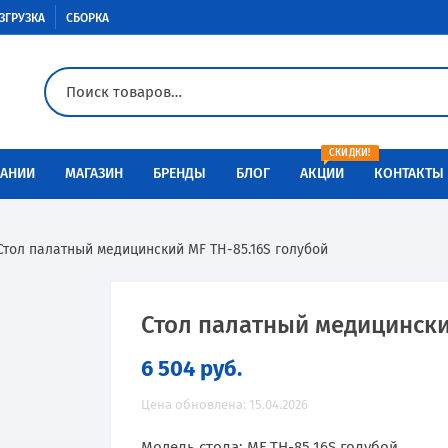
ЗГРУЗКА
СБОРКА
СКИДКИ!
АНИИ
МАГАЗИН
БРЕНДЫ
БЛОГ
АКЦИИ
КОНТАКТЫ
Доставка
Aiko
Металлическая мебель
Стол палатный медицинский MF TH-85.16S голубой
Оплата
Меткон
Медицинская мебель
Разгрузка
Контур
Сейфы
Стол палатный медицински
6 504
руб.
Сборка
Металл-Завод
Промышленная мебель
Цена обновлена: 15.04.2026
Инструкции по сборке
ПАКС-металл
Производственная мебель
Модель стола: MF TH-85.16S голубой