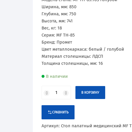
Сертификаты
Практик
Оборудование и оснащение
Ширина, мм: 850
Глубина, мм: 750
Промет
Высота, мм: 741
Вес, кг: 18
Рипост
Серия: MF TH-85
Бренд: Промет
Hilfe
Цвет металлокаркаса: белый / голубой
Материал столешницы: ЛДСП
Valberg
Толщина столешницы, мм: 16
В наличии
В КОРЗИНУ
СРАВНИТЬ
Артикул:
Стол палатный медицинский MF T