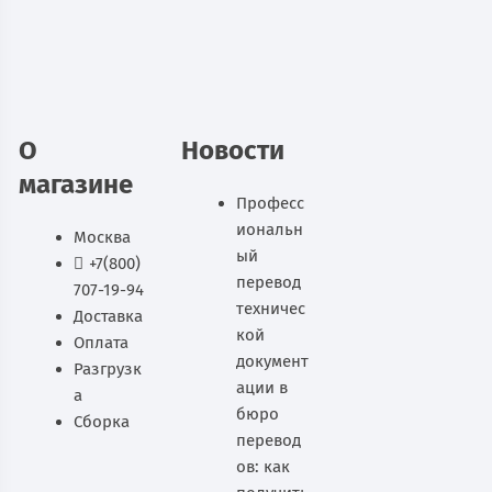
12 510
руб.
В наличии
В корзину
О
Новости
магазине
Професс
иональн
Москва
ый
+7(800)
перевод
707-19-94
техничес
Доставка
кой
Оплата
документ
Разгрузк
ации в
а
бюро
Сборка
перевод
ов: как