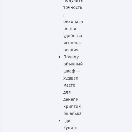
получить
точность
,
безопасн
ость и
удобство
использ
ования
Почему
обычный
шкаф —
худшее
место
для
денег и
крипток
ошелька
Где
купить