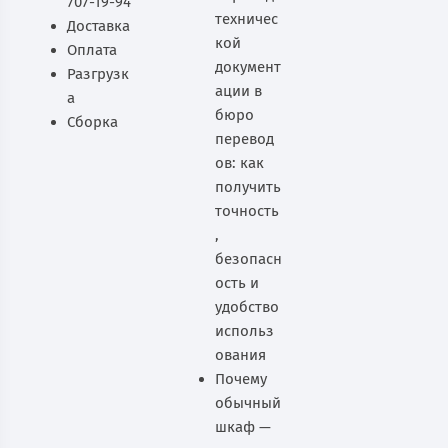
707-19-94
техничес
Доставка
кой
Оплата
документ
Разгрузк
ации в
а
бюро
Сборка
перевод
ов: как
получить
точность
,
безопасн
ость и
удобство
использ
ования
Почему
обычный
шкаф —