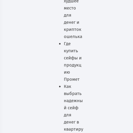
худшее
место
для
денег и
крипток
ошелька
Где
купить
сейфы и
продукц
ию
Промет
Как
выбрать
надежны
й сейф
для
денег в
квартиру