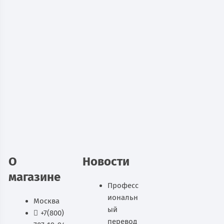
Шкаф для двух газовых баллонов
ШГР 50-2
7 312
руб.
В наличии
В корзину
О
Новости
магазине
Професс
иональн
Москва
ый
+7(800)
перевод