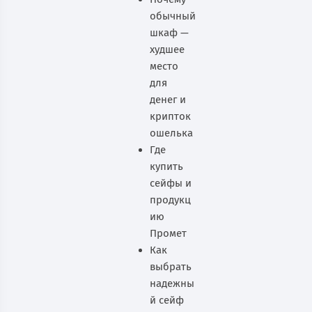
обычный
шкаф —
худшее
место
для
денег и
крипток
ошелька
Где
купить
сейфы и
продукц
ию
Промет
Как
выбрать
надежны
й сейф