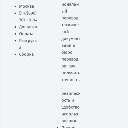
иональн
Москва
ый
+7(800)
перевод
707-19-94
техничес
Доставка
кой
Оплата
документ
Разгрузк
ации в
а
бюро
Сборка
перевод
ов: как
получить
точность
,
безопасн
ость и
удобство
использ
ования
Почему