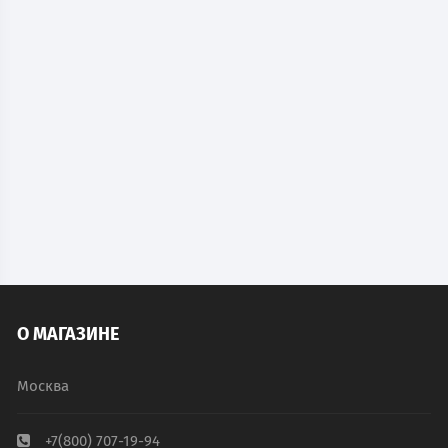
Дополнительная секция SL-1S из нержавеющей
стали (для шкафа SL-1)
17 400
руб.
В наличии
В КОРЗИНУ
О МАГАЗИНЕ
Москва
+7(800) 707-19-94