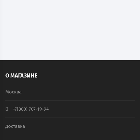
стали (для шкафа SL-1)
17 400
руб.
В наличии
В КОРЗИНУ
О МАГАЗИНЕ
Москва
+7(800) 707-19-94
Доставка