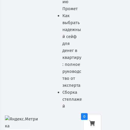
ию
Промет
Как
выбрать
надежны
й сейф
для
денег в
квартиру
: полное
руководс
тво от
эксперта
Сборка
стеллаже
й
0