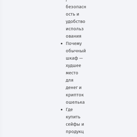
безопасн
ость и
удобство
использ
ования
Почему
обычный
шкаф —
худшее
место
для
денег и
крипток
ошелька
Где
купить
сейфы и
продукц