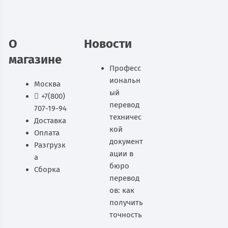
В корзину
О
Новости
магазине
Професс
иональн
Москва
ый
+7(800)
перевод
707-19-94
техничес
Доставка
кой
Оплата
документ
Разгрузк
ации в
а
бюро
Сборка
перевод
ов: как
получить
точность
,