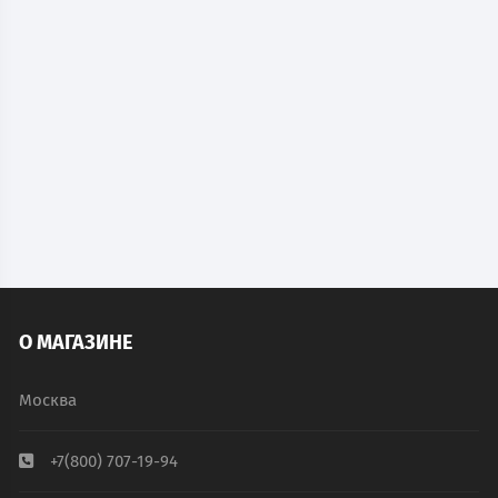
Металлический бухгалтерский шкаф КБС-033
18 719
руб.
В наличии
В КОРЗИНУ
О МАГАЗИНЕ
Москва
+7(800) 707-19-94