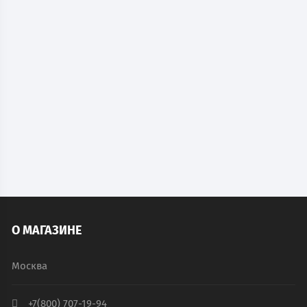
Металлический бухгалтерский шкаф КБС-033
18 719
руб.
В наличии
В КОРЗИНУ
О МАГАЗИНЕ
Москва
+7(800) 707-19-94