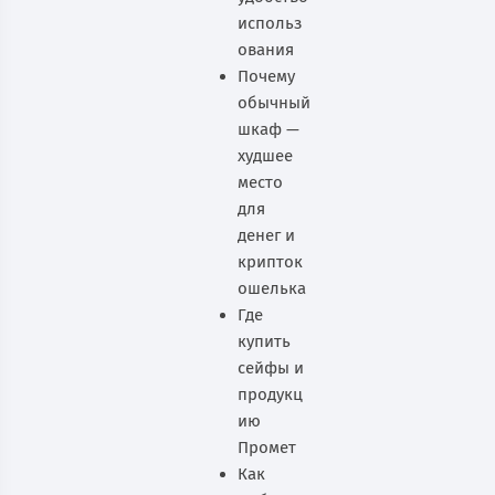
использ
ования
Почему
обычный
шкаф —
худшее
место
для
денег и
крипток
ошелька
Где
купить
сейфы и
продукц
ию
Промет
Как