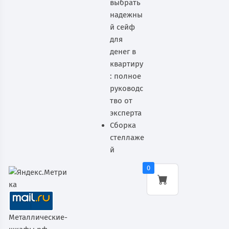
выбрать
надежны
й сейф
для
денег в
квартиру
: полное
руководс
тво от
эксперта
Сборка
стеллаже
й
0
Металлические-